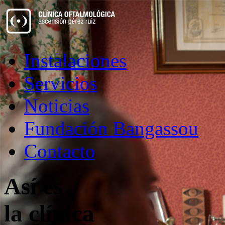
Instalaciones
Servicios
Noticias
Fundación Bangassou
Contacto
Así es
la clínica