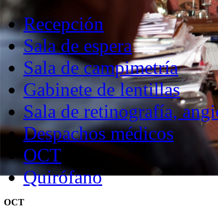
Recepción
Sala de espera
Sala de campimetría
Gabinete de lentillas
Sala de retinografía, angi
Despachos médicos
OCT
Quirófano
OCT