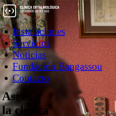
Instalaciones
Servicios
Noticias
Fundación Bangassou
Contacto
Así es
la clínica