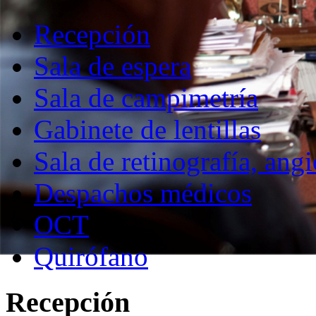
Recepción
Sala de espera
Sala de campimetría
Gabinete de lentillas
Sala de retinografía, angi
Despachos médicos
OCT
Quirófano
Recepción