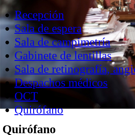
Recepción
Sala de espera
Sala de campimetría
Gabinete de lentillas
Sala de retinografía, angi
Despachos médicos
OCT
Quirófano
Quirófano