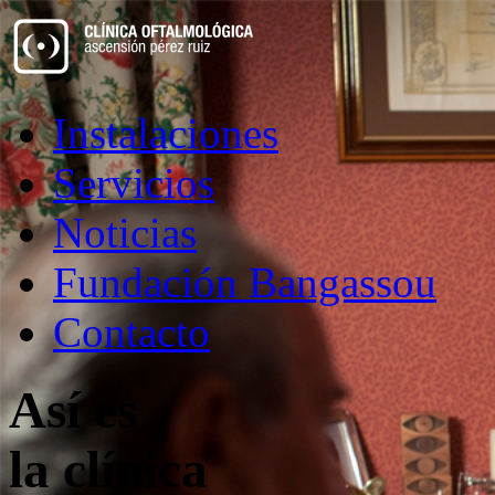
Instalaciones
Servicios
Noticias
Fundación Bangassou
Contacto
Así es
la clínica